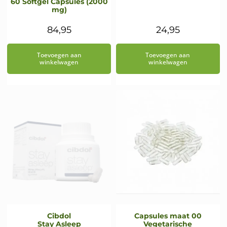
60 Softgel Capsules (2000
mg)
84,95
24,95
Toevoegen aan
Toevoegen aan
winkelwagen
winkelwagen
Cibdol
Capsules maat 00
Stay Asleep
Vegetarische