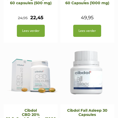
60 capsules (500 mg)
60 Capsules (1000 mg)
Oorspronkelijke
Huidige
22,45
49,95
24,95
prijs
prijs
Lees verder
Lees verder
was:
is:
€24,95.
€22,45.
Cibdol
Cibdol Fall Asleep 30
CBD 20%
Capsules