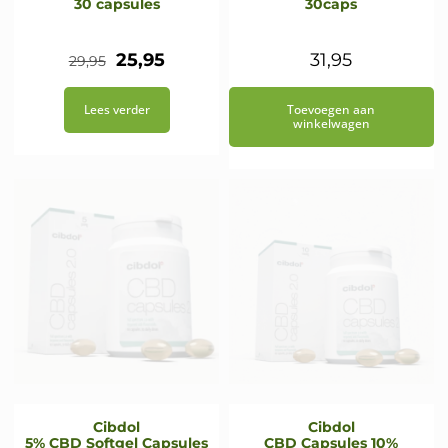
30 capsules
30caps
Oorspronkelijke
Huidige
25,95
31,95
29,95
prijs
prijs
Lees verder
Toevoegen aan
was:
is:
winkelwagen
€29,95.
€25,95.
Cibdol
Cibdol
5% CBD Softgel Capsules
CBD Capsules 10%