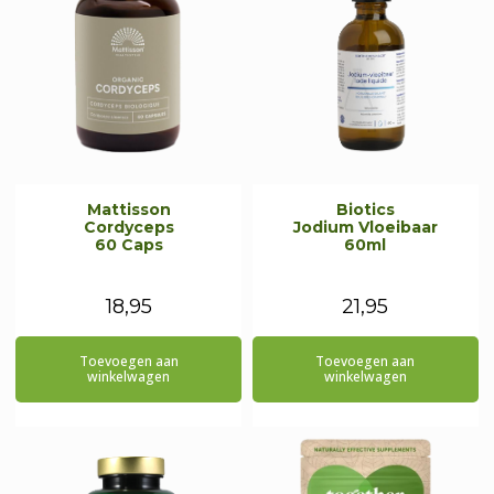
Mattisson
Biotics
Cordyceps
Jodium Vloeibaar
60 Caps
60ml
18,95
21,95
Toevoegen aan
Toevoegen aan
winkelwagen
winkelwagen