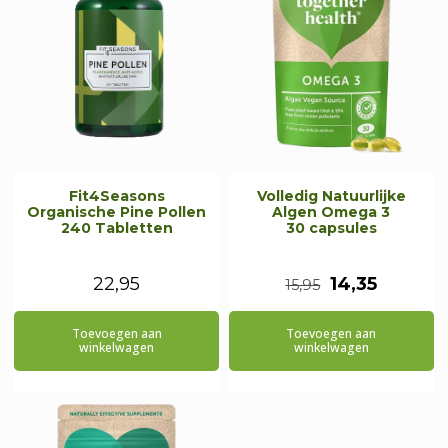
Fit4Seasons
Volledig Natuurlijke
Organische Pine Pollen
Algen Omega 3
240 Tabletten
30 capsules
Oorspronkeli
Huidige
22,95
14,35
15,95
prijs
prijs
Toevoegen aan
Toevoegen aan
was:
is:
winkelwagen
winkelwagen
€15,95.
€14,35.