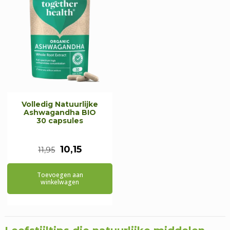
Volledig Natuurlijke
Ashwagandha BIO
30 capsules
Oorspronkelijke
Huidige
10,15
11,95
prijs
prijs
Toevoegen aan
was:
is:
winkelwagen
€11,95.
€10,15.