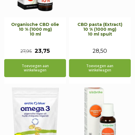
Organische CBD olie
CBD pasta (Extract)
10 % (1000 mg)
10 % (1000 mg)
10 ml
10 ml spuit
Oorspronkelijke
Huidige
23,75
28,50
27,95
prijs
prijs
Toevoegen aan
Toevoegen aan
was:
is:
winkelwagen
winkelwagen
€27,95.
€23,75.