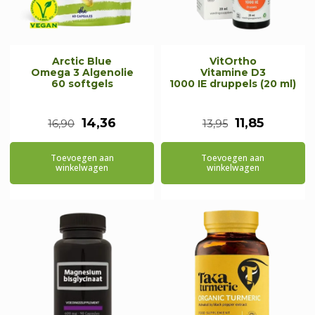
Arctic Blue
VitOrtho
Omega 3 Algenolie
Vitamine D3
60 softgels
1000 IE druppels (20 ml)
Oorspronkelijke
Huidige
Oorspronkeli
Huidige
14,36
11,85
16,90
13,95
prijs
prijs
prijs
prijs
Toevoegen aan
Toevoegen aan
was:
is:
was:
is:
winkelwagen
winkelwagen
€16,90.
€14,36.
€13,95.
€11,85.