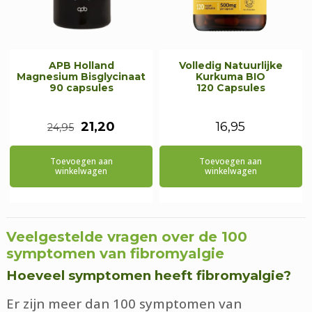
APB Holland
Volledig Natuurlijke
Magnesium Bisglycinaat
Kurkuma BIO
90 capsules
120 Capsules
Oorspronkelijke
Huidige
21,20
16,95
24,95
prijs
prijs
Toevoegen aan
Toevoegen aan
was:
is:
winkelwagen
winkelwagen
€24,95.
€21,20.
Veelgestelde vragen over de 100
symptomen van fibromyalgie
Hoeveel symptomen heeft fibromyalgie?
Er zijn meer dan 100 symptomen van