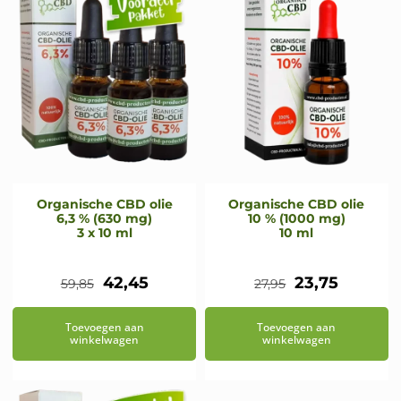
Organische CBD olie
Organische CBD olie
6,3 % (630 mg)
10 % (1000 mg)
3 x 10 ml
10 ml
Oorspronkelijke
Huidige
Oorspronkeli
Huidig
42,45
23,75
59,85
27,95
prijs
prijs
prijs
prijs
Toevoegen aan
Toevoegen aan
was:
is:
was:
is:
winkelwagen
winkelwagen
€59,85.
€42,45.
€27,95.
€23,75.