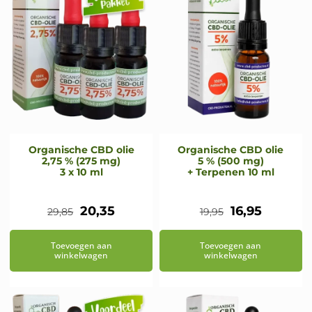
Organische CBD olie
Organische CBD olie
2,75 % (275 mg)
5 % (500 mg)
3 x 10 ml
+ Terpenen 10 ml
Oorspronkelijke
Huidige
Oorspronkeli
Huidige
20,35
16,95
29,85
19,95
prijs
prijs
prijs
prijs
Toevoegen aan
Toevoegen aan
was:
is:
was:
is:
winkelwagen
winkelwagen
€29,85.
€20,35.
€19,95.
€16,95.