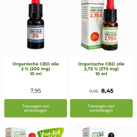
Organische CBD olie
Organische CBD olie
2 % (200 mg)
2,75 % (275 mg)
10 ml
10 ml
Oorspronkeli
Huidige
7,95
8,45
9,95
prijs
prijs
Toevoegen aan
Toevoegen aan
was:
is:
winkelwagen
winkelwagen
€9,95.
€8,45.