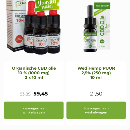
Organische CBD olie
WediHemp PUUR
10 % (1000 mg)
2,5% (250 mg)
3 x 10 ml
10 ml
Oorspronkelijke
Huidige
59,45
21,50
83,85
prijs
prijs
Toevoegen aan
Toevoegen aan
was:
is:
winkelwagen
winkelwagen
€83,85.
€59,45.