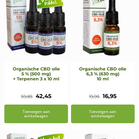
Organische CBD olie
Organische CBD olie
5 % (500 mg)
6,3 % (630 mg)
+ Terpenen 3 x 10 ml
10 ml
Oorspronkelijke
Huidige
Oorspronkeli
Huidige
42,45
16,95
59,85
19,95
prijs
prijs
prijs
prijs
Toevoegen aan
Toevoegen aan
was:
is:
was:
is:
winkelwagen
winkelwagen
€59,85.
€42,45.
€19,95.
€16,95.