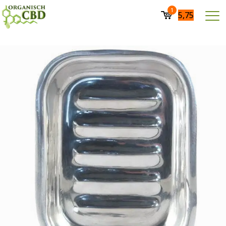
1
5,75