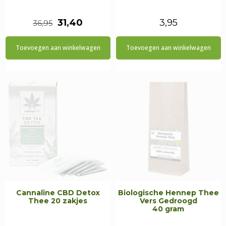
Oorspronkelijke
Huidige
31,40
3,95
36,95
prijs
prijs
Toevoegen aan winkelwagen
Toevoegen aan winkelwagen
was:
is:
€36,95.
€31,40.
Cannaline CBD Detox
Biologische Hennep Thee
Thee 20 zakjes
Vers Gedroogd
40 gram