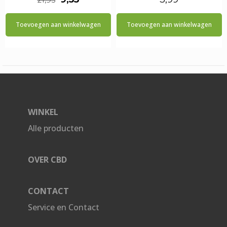
prijs
prijs
Toevoegen aan winkelwagen
Toevoegen aan winkelwagen
was:
is:
€21,95.
€9,55.
WINKEL
Alle producten
OVER CBD
CONTACT
Service en Contact