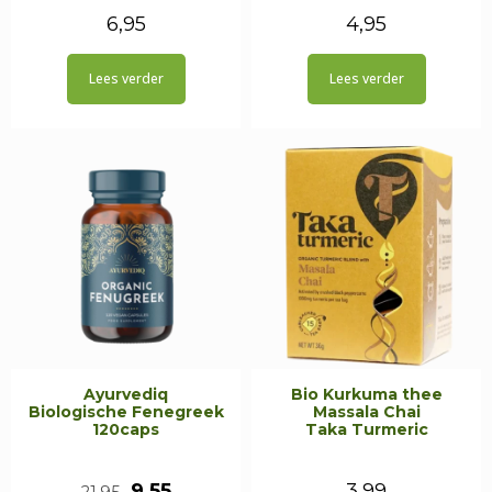
6,95
4,95
Lees verder
Lees verder
Ayurvediq
Bio Kurkuma thee
Biologische Fenegreek
Massala Chai
120caps
Taka Turmeric
Oorspronkelijke
Huidige
9,55
3,99
21,95