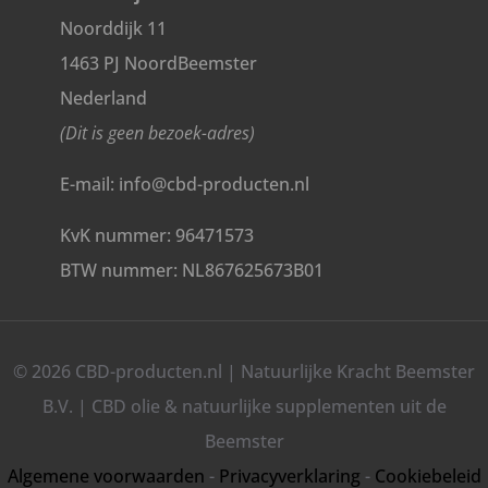
Noorddijk 11
1463 PJ NoordBeemster
Nederland
(Dit is geen bezoek-adres)
E-mail: info@cbd-producten.nl
KvK nummer: 96471573
BTW nummer: NL867625673B01
© 2026 CBD-producten.nl | Natuurlijke Kracht Beemster
B.V. | CBD olie & natuurlijke supplementen uit de
Beemster
Algemene voorwaarden
-
Privacyverklaring
-
Cookiebeleid