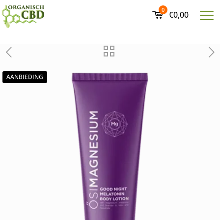
0
€0,00
AANBIEDING