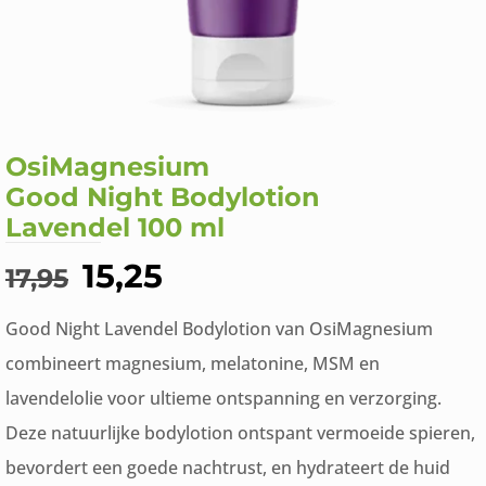
OsiMagnesium
Good Night Bodylotion
Lavendel 100 ml
Oorspronkelijke
Huidige
15,25
17,95
prijs
prijs
Good Night Lavendel Bodylotion van OsiMagnesium
was:
is:
combineert magnesium, melatonine, MSM en
€17,95.
€15,25.
lavendelolie voor ultieme ontspanning en verzorging.
Deze natuurlijke bodylotion ontspant vermoeide spieren,
bevordert een goede nachtrust, en hydrateert de huid