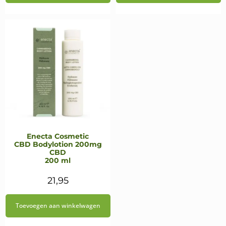
€17,95.
€15,25.
Enecta Cosmetic
CBD Bodylotion 200mg
CBD
200 ml
21,95
Toevoegen aan winkelwagen