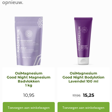
opnieuw.
OsiMagnesium
OsiMagnesium
Good Night Magnesium
Good Night Bodylotion
Badvlokken
Lavendel 100 ml
1 kg
Oorspronkeli
Huidige
10,95
15,25
17,95
prijs
prijs
Toevoegen aan winkelwagen
Toevoegen aan winkelwagen
was:
is: