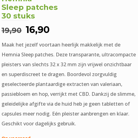
Sleep patches
30 stuks
Oorspronkelijke
Huidige
16,90
19,90
prijs
prijs
Maak het jezelf voortaan heerlijk makkelijk met de
was:
is:
Hemnia Sleep patches. Deze transparante, ultracompacte
€19,90.
€16,90.
pleisters van slechts 32 x 32 mm zijn vrijwel onzichtbaar
en superdiscreet te dragen. Boordevol zorgvuldig
geselecteerde plantaardige extracten van valeriaan,
passiebloem en hop, verrijkt met CBD. Dankzij de slimme,
geleidelijke afgifte via de huid heb je geen tabletten of
capsules meer nodig. Eén pleister aanbrengen en klaar.
Geschikt voor dagelijks gebruik.
Op voorraad