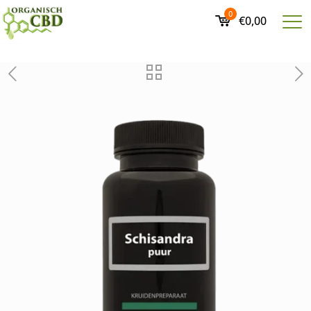
0
€0,00