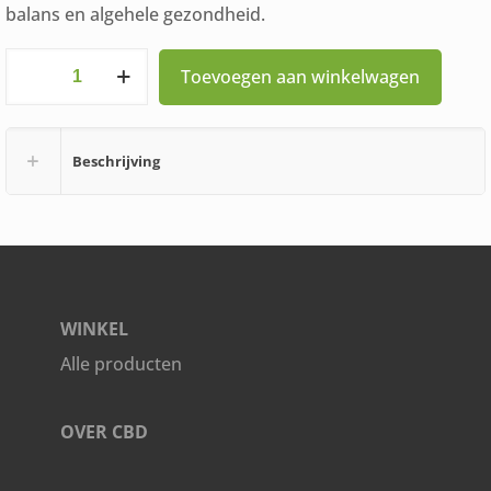
balans en algehele gezondheid.
Schisandra
Toevoegen aan winkelwagen
Puur
APB
Beschrijving
Holland
90
Capsules
aantal
WINKEL
Alle producten
OVER CBD