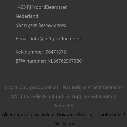
1463 PJ NoordBeemster
Nederland
(Dit is geen bezoek-adres)
E-mail: info@cbd-producten.nl
KvK nummer: 96471573
BTW nummer: NL867625673B01
© 2026 CBD-producten.nl | Natuurlijke Kracht Beemster
B.V. | CBD olie & natuurlijke supplementen uit de
Beemster
Algemene voorwaarden
-
Privacyverklaring
-
Cookiebeleid
-
Disclaimer