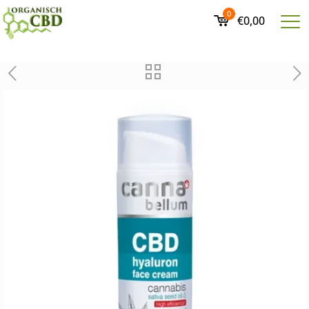
0
€0,00