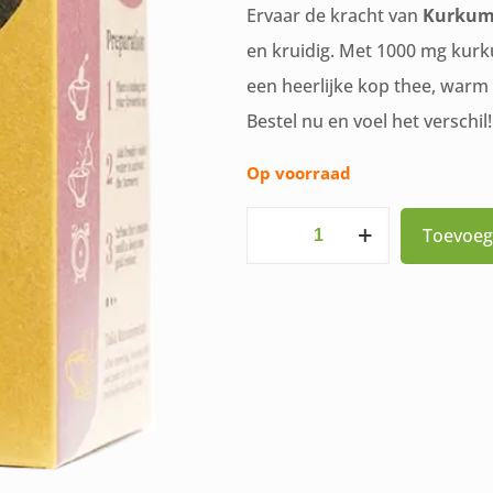
Ervaar de kracht van
Kurkuma
en kruidig. Met 1000 mg kurk
een heerlijke kop thee, warm
Bestel nu en voel het verschil!
Op voorraad
Bio
Toevoeg
Kurkuma
thee
Hibiscus
&
Kaneel
Taka
Turmeric