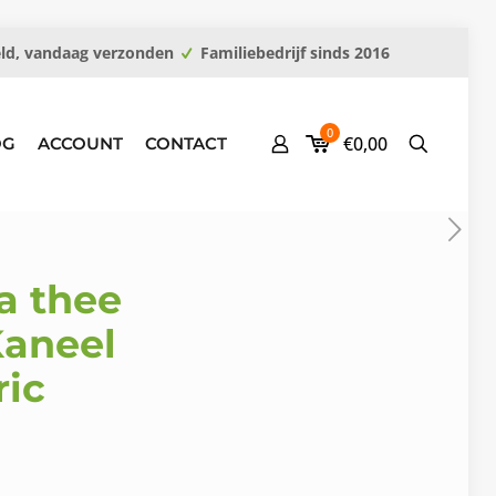
eld, vandaag verzonden
Familiebedrijf sinds 2016
0
€0,00
OG
ACCOUNT
CONTACT
a thee
Kaneel
ric