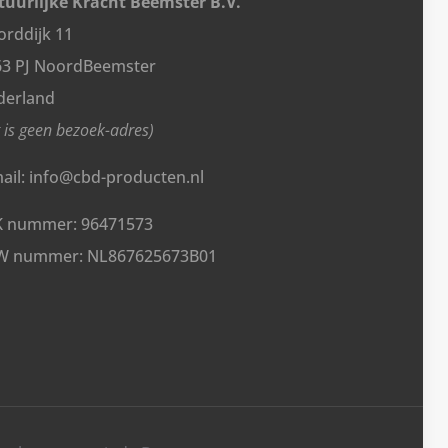
uurlijke Kracht Beemster B.V.
rddijk 11
63 PJ NoordBeemster
derland
t is geen bezoek-adres)
ail: info@cbd-producten.nl
K nummer: 96471573
W nummer: NL867625673B01