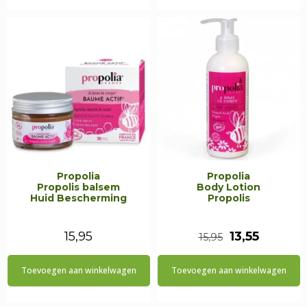
Propolia
Propolia
Propolis balsem
Body Lotion
Huid Bescherming
Propolis
Oorspronkeli
Huidige
15,95
13,55
15,95
prijs
prijs
Toevoegen aan winkelwagen
Toevoegen aan winkelwagen
was:
is:
€15,95.
€13,55.