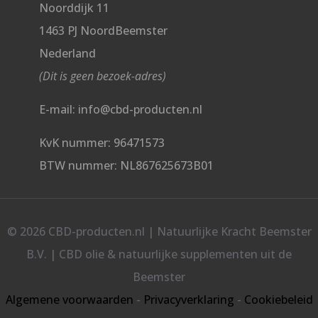
Noorddijk 11
1463 PJ NoordBeemster
Nederland
(Dit is geen bezoek-adres)
E-mail: info@cbd-producten.nl
KvK nummer: 96471573
BTW nummer: NL867625673B01
© 2026 CBD-producten.nl | Natuurlijke Kracht Beemster
B.V. | CBD olie & natuurlijke supplementen uit de
Beemster
Algemene voorwaarden
-
Privacyverklaring
-
Cookiebeleid