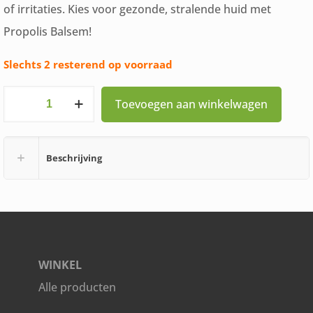
of irritaties. Kies voor gezonde, stralende huid met
Propolis Balsem!
Slechts 2 resterend op voorraad
Propolia
Toevoegen aan winkelwagen
Propolis
balsem
Beschrijving
Huid
Bescherming
aantal
WINKEL
Alle producten