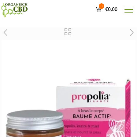
0
€0,00