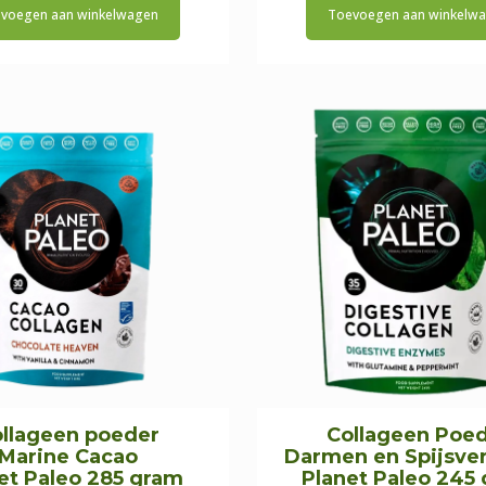
voegen aan winkelwagen
Toevoegen aan winkelw
llageen poeder
Collageen Poe
Marine Cacao
Darmen en Spijsver
et Paleo 285 gram
Planet Paleo 245