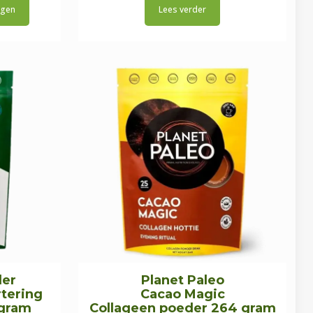
agen
Lees verder
was:
is:
€43,95.
€37,95.
der
Planet Paleo
tering
Cacao Magic
 gram
Collageen poeder 264 gram