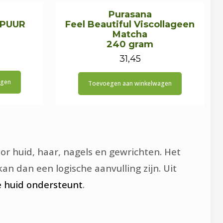
Purasana
 PUUR
Feel Beautiful Viscollageen
Matcha
240 gram
onkelijke
uidige
31,45
rijs
agen
Toevoegen aan winkelwagen
:
39,95.
 huid, haar, nagels en gewrichten. Het
n dan een logische aanvulling zijn. Uit
de huid ondersteunt
.