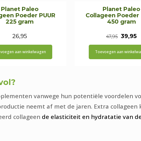
Planet Paleo
Planet Paleo
ageen Poeder PUUR
Collageen Poeder
225 gram
450 gram
Oorspr
H
26,95
39,95
47,95
prijs
p
voegen aan winkelwagen
Toevoegen aan winkelw
was:
is
€47,95.
€
vol?
plementen vanwege hun potentiële voordelen voor
oductie neemt af met de jaren. Extra collageen ka
seerd collageen
de elasticiteit en hydratatie van 