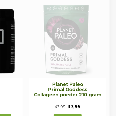
Planet Paleo
Primal Goddess
Collageen poeder 210 gram
Oorspronkelijke
Huidige
37,95
43,95
prijs
prijs