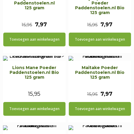
Paddenstoelen.nl
Poeder
125 gram
Paddenstoelen.nl Bio
125 gram
Oorspronkelijke
Huidige
Oorspronkel
Huidige
7,97
7,97
15,95
15,95
prijs
prijs
prijs
prijs
Toevoegen aan winkelwagen
Toevoegen aan winkelwagen
was:
is:
was:
is:
€15,95.
€7,97.
€15,95.
€7,97.
Lions Mane Poeder
Maitake Poeder
Paddenstoelen.nl Bio
Paddenstoelen.nl Bio
125 gram
125 gram
Oorspronkel
Huidige
15,95
7,97
15,95
prijs
prijs
Toevoegen aan winkelwagen
Toevoegen aan winkelwagen
was:
is:
€15,95.
€7,97.