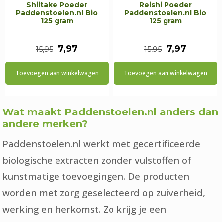
Shiitake Poeder
Reishi Poeder
Paddenstoelen.nl Bio
Paddenstoelen.nl Bio
125 gram
125 gram
Oorspronkelijke
Huidige
Oorspronkel
Huidige
7,97
7,97
15,95
15,95
prijs
prijs
prijs
prijs
Toevoegen aan winkelwagen
Toevoegen aan winkelwagen
was:
is:
was:
is:
€15,95.
€7,97.
€15,95.
€7,97.
Wat maakt Paddenstoelen.nl anders dan
andere merken?
Paddenstoelen.nl werkt met gecertificeerde
biologische extracten zonder vulstoffen of
kunstmatige toevoegingen. De producten
worden met zorg geselecteerd op zuiverheid,
werking en herkomst. Zo krijg je een