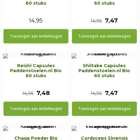
60 stuks
60 stuks
Oorspronkel
Huidige
14,95
7,47
14,95
prijs
prijs
Toevoegen aan winkelwagen
Toevoegen aan winkelwagen
was:
is:
€14,95.
€7,47.
Reishi Capsules
Shiitake Capsules
Paddenstoelen.nl Bio
Paddenstoelen.nl Bio
60 stuks
60 stuks
Oorspronkelijke
Huidige
Oorspronkel
Huidige
7,48
7,47
14,95
14,95
prijs
prijs
prijs
prijs
Toevoegen aan winkelwagen
Toevoegen aan winkelwagen
was:
is:
was:
is:
€14,95.
€7,48.
€14,95.
€7,47.
Chaga Poeder Bio
Cordyceps Sinensis