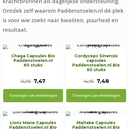
krachtbronnen als dagelijkse ondersteuning.
Ontdek zelf waarom Paddenstoelen.nl dé plek
is voor wie zoekt naar kwaliteit, puurheid en
resultaat.
Chaga Capsules Bio
Cordyceps Sinensis
Paddenstoelen.nl
capsules
60 stuks
Paddenstoelen.nl Bio
60 stuks
Oorspronkelijke
Huidige
Oorspronkel
Huidige
7,47
7,48
14,95
14,95
prijs
prijs
prijs
prijs
Toevoegen aan winkelwagen
Toevoegen aan winkelwagen
was:
is:
was:
is:
€14,95.
€7,47.
€14,95.
€7,48.
Lions Mane Capsules
Maitake Capsules
Paddenstoelen.nl Bio
Paddenstoelen.nl Bio