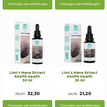
Toevoegen aan winkelwagen
Toevoegen aan winkelwagen
was:
is:
was:
is:
€31,95.
€27,15.
€21,95.
€18,65.
Lion’s Mane Extract
Lion’s Mane Extract
KAAPA Health
KAAPA Health
50 ml
30 ml
Oorspronkelijke
Huidige
Oorspronkeli
Huidig
32,30
21,20
38,00
24,95
prijs
prijs
prijs
prijs
Toevoegen aan winkelwagen
Toevoegen aan winkelwagen