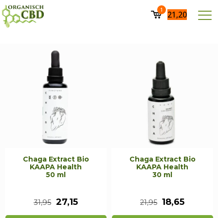
1
21,20
Chaga Extract Bio
Chaga Extract Bio
KAAPA Health
KAAPA Health
50 ml
30 ml
Oorspronkelijke
Huidige
Oorspronkeli
Huidig
27,15
18,65
31,95
21,95
prijs
prijs
prijs
prijs