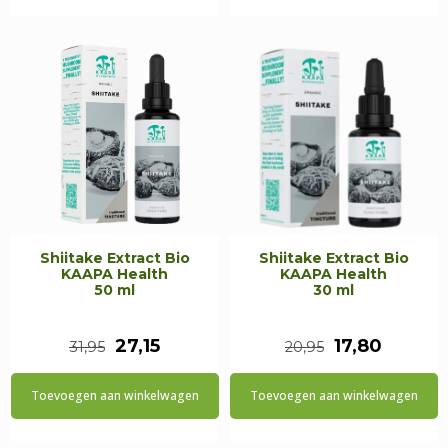
€37,95.
€32,25.
€21,95.
€18,65.
Shiitake Extract Bio
Shiitake Extract Bio
KAAPA Health
KAAPA Health
50 ml
30 ml
Oorspronkelijke
Huidige
Oorspronkeli
Huidig
27,15
17,80
31,95
20,95
prijs
prijs
prijs
prijs
Toevoegen aan winkelwagen
Toevoegen aan winkelwagen
was:
is:
was:
is:
€31,95.
€27,15.
€20,95.
€17,80.