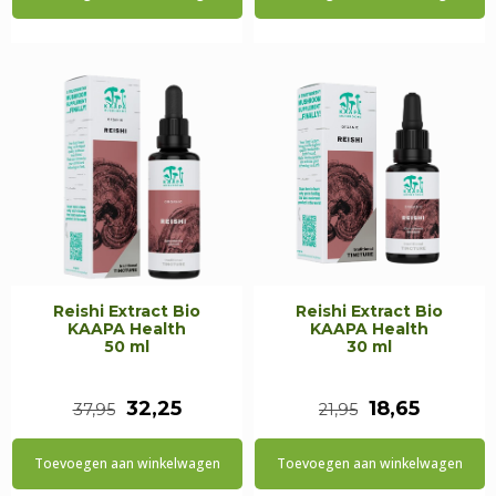
was:
is:
was:
is:
€38,00.
€32,30.
€24,95.
€21,20.
Reishi Extract Bio
Reishi Extract Bio
KAAPA Health
KAAPA Health
50 ml
30 ml
Oorspronkelijke
Huidige
Oorspronkeli
Huidig
32,25
18,65
37,95
21,95
prijs
prijs
prijs
prijs
Toevoegen aan winkelwagen
Toevoegen aan winkelwagen
was:
is:
was:
is: