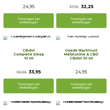
Oorspronkeli
Huidig
24,95
32,25
37,95
prijs
prijs
Toevoegen aan
Toevoegen aan
was:
is:
winkelwagen
winkelwagen
€37,95.
€32,25.
Cibdol
Goede Nachtrust
Complete Sleep
Melatonine & CBD
10 ml
Cibdol 30 ml
Oorspronkelijke
Huidige
33,95
24,95
39,95
prijs
prijs
Toevoegen aan
Toevoegen aan
was:
is:
winkelwagen
winkelwagen
€39,95.
€33,95.