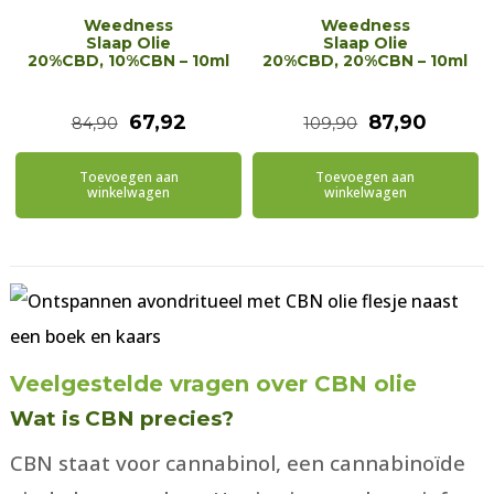
Weedness
Weedness
Slaap Olie
Slaap Olie
20%CBD, 10%CBN – 10ml
20%CBD, 20%CBN – 10ml
Oorspronkelijke
Huidige
Oorspronkeli
Huidig
67,92
87,90
84,90
109,90
prijs
prijs
prijs
prijs
Toevoegen aan
Toevoegen aan
was:
is:
was:
is:
winkelwagen
winkelwagen
€84,90.
€67,92.
€109,90.
€87,90
Veelgestelde vragen over CBN olie
Wat is CBN precies?
CBN staat voor cannabinol, een cannabinoïde