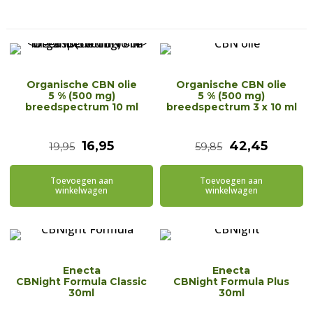
Organische CBN olie
Organische CBN olie
5 % (500 mg)
5 % (500 mg)
breedspectrum 10 ml
breedspectrum 3 x 10 ml
Oorspronkelijke
Huidige
Oorspronkeli
Huidig
16,95
42,45
19,95
59,85
prijs
prijs
prijs
prijs
Toevoegen aan
Toevoegen aan
was:
is:
was:
is:
winkelwagen
winkelwagen
€19,95.
€16,95.
€59,85.
€42,45
Enecta
Enecta
CBNight Formula Classic
CBNight Formula Plus
30ml
30ml