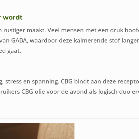
r wordt
n rustiger maakt. Veel mensen met een druk hoofd 
n GABA, waardoor deze kalmerende stof langer in
ed gaat.
g, stress en spanning. CBG bindt aan deze recept
ikers CBG olie voor de avond als logisch duo erva