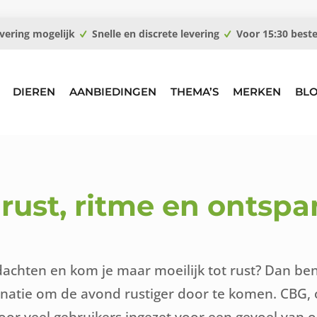
vering mogelijk
Snelle en discrete levering
Voor 15:30 best
DIEREN
AANBIEDINGEN
THEMA’S
MERKEN
BL
 rust, ritme en ontsp
dachten en kom je maar moeilijk tot rust? Dan ben
binatie om de avond rustiger door te komen. CBG,
or veel gebruikers ingezet voor een gevoel van o