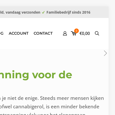
eld, vandaag verzonden
Familiebedrijf sinds 2016
0
€0,00
OG
ACCOUNT
CONTACT
anning voor de
 je niet de enige. Steeds meer mensen kijken
 ofwel cannabigerol, is een minder bekende
ntspanning vlak voor het slapengaan.