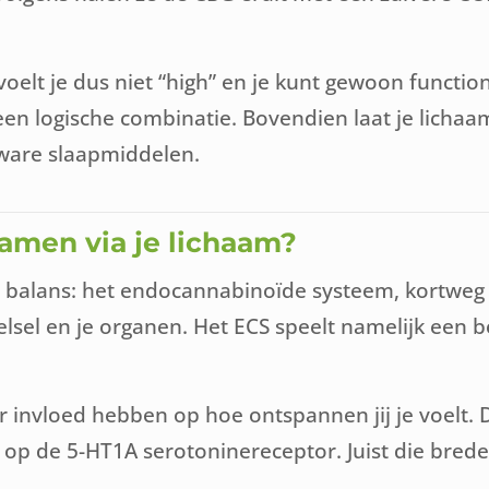
oelt je dus niet “high” en je kunt gewoon functione
n logische combinatie. Bovendien laat je lichaam
ware slaapmiddelen.
amen via je lichaam?
r balans: het endocannabinoïde systeem, kortweg E
lsel en je organen. Het ECS speelt namelijk een be
 invloed hebben op hoe ontspannen jij je voelt.
 op de 5-HT1A serotoninereceptor. Juist die bred