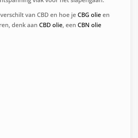
t verschilt van CBD en hoe je
CBG olie
en
eren, denk aan
CBD olie
, een
CBN olie