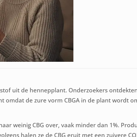
e stof uit de hennepplant. Onderzoekers ontdekte
mt omdat de zure vorm CBGA in de plant wordt 
maar weinig CBG over, vaak minder dan 1%. Prod
rvolgens halen ze de CBG eruit met een zuivere CO2-