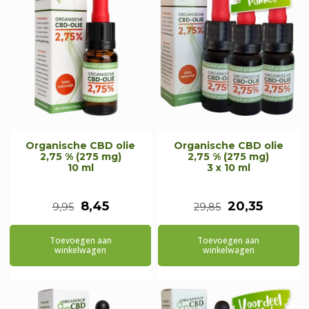
Organische CBD olie
Organische CBD olie
2,75 % (275 mg)
2,75 % (275 mg)
10 ml
3 x 10 ml
Oorspronkelijke
Huidige
Oorspronkeli
Huidig
8,45
20,35
9,95
29,85
prijs
prijs
prijs
prijs
Toevoegen aan
Toevoegen aan
was:
is:
was:
is:
winkelwagen
winkelwagen
€9,95.
€8,45.
€29,85.
€20,35.