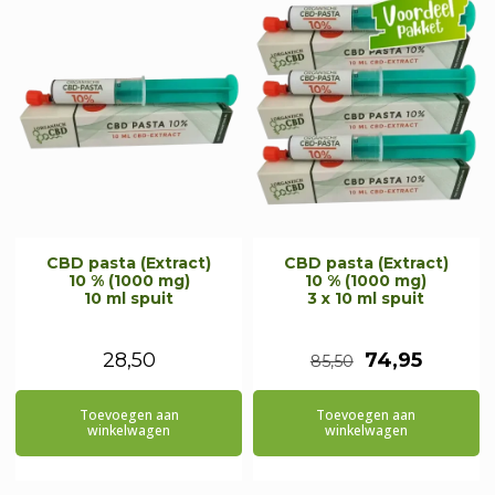
CBD pasta (Extract)
CBD pasta (Extract)
10 % (1000 mg)
10 % (1000 mg)
10 ml spuit
3 x 10 ml spuit
Oorspronkeli
Huidig
28,50
74,95
85,50
prijs
prijs
Toevoegen aan
Toevoegen aan
was:
is:
winkelwagen
winkelwagen
€85,50.
€74,95.