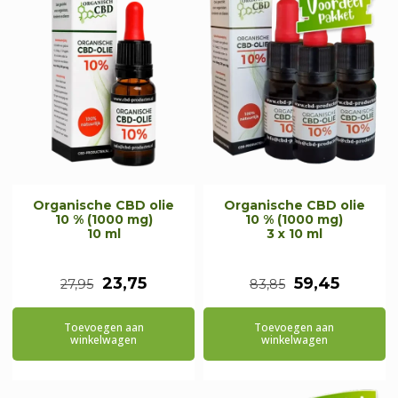
Organische CBD olie
Organische CBD olie
10 % (1000 mg)
10 % (1000 mg)
10 ml
3 x 10 ml
Oorspronkelijke
Huidige
Oorspronkeli
Huidig
23,75
59,45
27,95
83,85
prijs
prijs
prijs
prijs
Toevoegen aan
Toevoegen aan
was:
is:
was:
is:
winkelwagen
winkelwagen
€27,95.
€23,75.
€83,85.
€59,45.