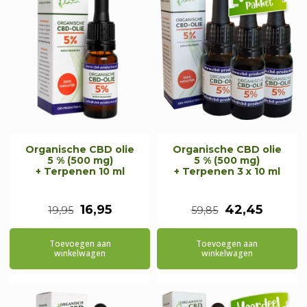
Organische CBD olie
Organische CBD olie
5 % (500 mg)
5 % (500 mg)
+ Terpenen 10 ml
+ Terpenen 3 x 10 ml
Oorspronkelijke
Huidige
Oorspronkeli
Huidig
16,95
42,45
19,95
59,85
prijs
prijs
prijs
prijs
Toevoegen aan
Toevoegen aan
was:
is:
was:
is:
winkelwagen
winkelwagen
€19,95.
€16,95.
€59,85.
€42,45