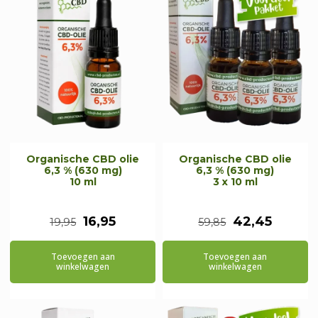
Organische CBD olie
Organische CBD olie
6,3 % (630 mg)
6,3 % (630 mg)
10 ml
3 x 10 ml
Oorspronkelijke
Huidige
Oorspronkeli
Huidig
16,95
42,45
19,95
59,85
prijs
prijs
prijs
prijs
Toevoegen aan
Toevoegen aan
was:
is:
was:
is:
winkelwagen
winkelwagen
€19,95.
€16,95.
€59,85.
€42,45