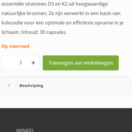
essentiële vitamines D3 en K2 uit hoogwaardige
natuurlijke bronnen. Ze zijn verwerkt in een basis van
kokosolie voor een optimale en efficiënte opname in je
lichaam. Inhoud: 30 capsules.
Op voorraad
Volledig
Toevoegen aan winkelwagen
Natuurlijke
Vitamine
Beschrijving
D3
K2
30
capsules
aantal
WINKEL