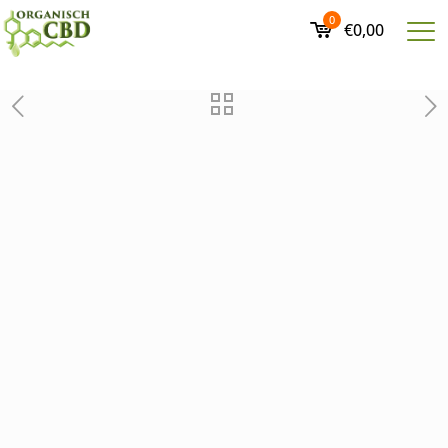
0
€0,00