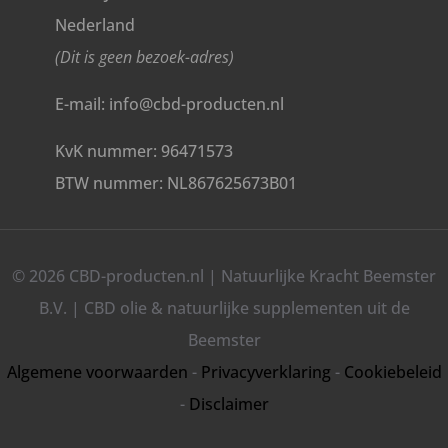
Nederland
(Dit is geen bezoek-adres)
E-mail: info@cbd-producten.nl
KvK nummer: 96471573
BTW nummer: NL867625673B01
© 2026 CBD-producten.nl | Natuurlijke Kracht Beemster
B.V. | CBD olie & natuurlijke supplementen uit de
Beemster
Algemene voorwaarden
-
Privacyverklaring
-
Cookiebeleid
-
Disclaimer