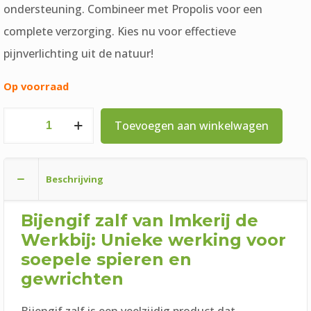
ondersteuning. Combineer met Propolis voor een
complete verzorging. Kies nu voor effectieve
pijnverlichting uit de natuur!
Op voorraad
Imkerij
Toevoegen aan winkelwagen
de
Werkbij
Beschrijving
Bijengif
Zalf
Bijengif zalf van
Imkerij de
45
Werkbij
: Unieke werking voor
gram
soepele spieren en
aantal
gewrichten