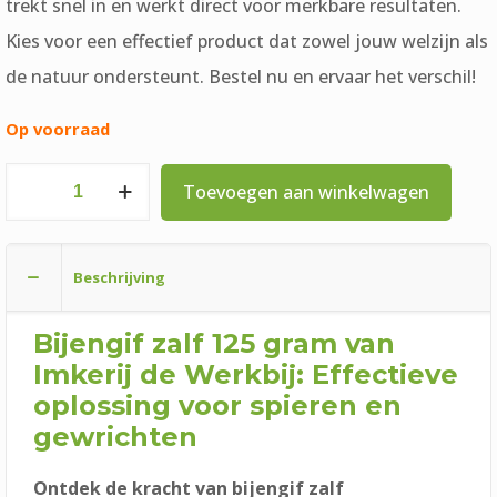
trekt snel in en werkt direct voor merkbare resultaten.
Kies voor een effectief product dat zowel jouw welzijn als
de natuur ondersteunt. Bestel nu en ervaar het verschil!
Op voorraad
Imkerij
Toevoegen aan winkelwagen
de
Werkbij
Beschrijving
Bijengif
Zalf
Bijengif zalf 125 gram van
125
Imkerij de Werkbij: Effectieve
gram
oplossing voor spieren en
aantal
gewrichten
Ontdek de kracht van bijengif zalf