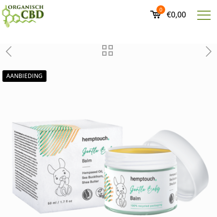
0
€0,00
AANBIEDING