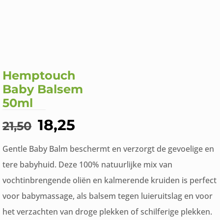
Hemptouch
Baby Balsem
50ml
Oorspronkelijke
Huidige
18,25
21,50
prijs
prijs
Gentle Baby Balm beschermt en verzorgt de gevoelige en
was:
is:
tere babyhuid. Deze 100% natuurlijke mix van
€21,50.
€18,25.
vochtinbrengende oliën en kalmerende kruiden is perfect
voor babymassage, als balsem tegen luieruitslag en voor
het verzachten van droge plekken of schilferige plekken.