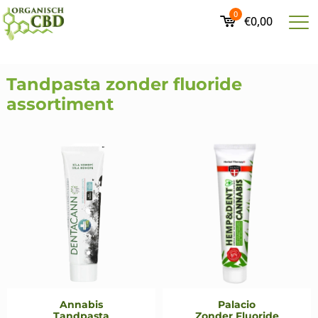
0
€0,00
Tandpasta zonder fluoride
assortiment
Annabis
Palacio
Tandpasta
Zonder Fluoride