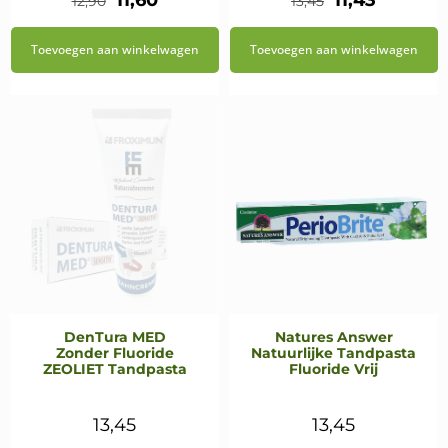
11,60
11,43
12,90
13,45
prijs
prijs
prijs
prijs
Toevoegen aan winkelwagen
Toevoegen aan winkelwagen
was:
is:
was:
is:
€12,90.
€11,60.
€13,45.
€11,43.
DenTura MED
Natures Answer
Zonder Fluoride
Natuurlijke Tandpasta
ZEOLIET Tandpasta
Fluoride Vrij
13,45
13,45