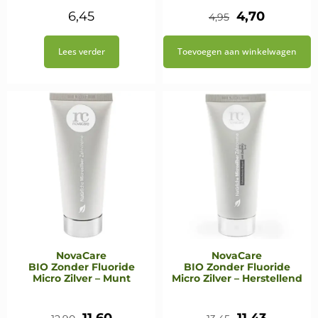
Oorspronkeli
Huidige
6,45
4,70
4,95
prijs
prijs
Lees verder
Toevoegen aan winkelwagen
was:
is:
€4,95.
€4,70.
NovaCare
NovaCare
BIO Zonder Fluoride
BIO Zonder Fluoride
Micro Zilver – Munt
Micro Zilver – Herstellend
Oorspronkelijke
Huidige
Oorspronkeli
Huidige