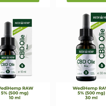
€93,95.
€84,55.
ediHemp RAW
WediHemp R
5% (500 mg)
5% (500 mg)
10 ml
30 ml