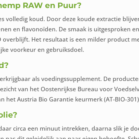
dihemp RAW en Puur?
es volledig koud. Door deze koude extractie blij
en en flavonoïden. De smaak is uitgesproken en 
verblijft. Het resultaat is een milder product me
lijke voorkeur en gebruiksdoel.
d?
 verkrijgbaar als voedingssupplement. De produc
zicht van het Oostenrijkse Bureau voor Voedselv
an het Austria Bio Garantie keurmerk (AT-BIO-301)
lie?
aar circa een minuut intrekken, daarna slik je doo
en pas dit geleidelijk aan naar eigen behoefte. Sc