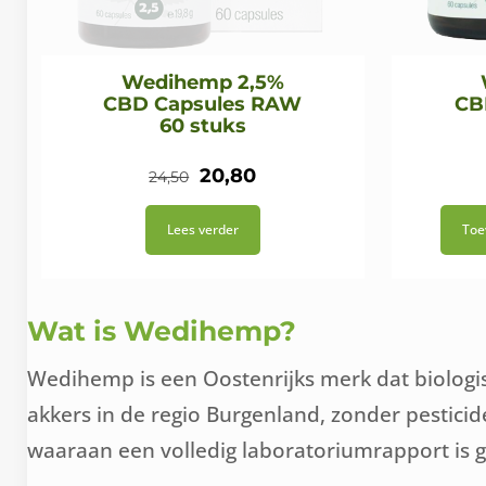
Wedihemp 2,5%
CBD Capsules RAW
CB
60 stuks
Oorspronkelijke
Huidige
20,80
24,50
prijs
prijs
Lees verder
Toe
was:
is:
€24,50.
€20,80.
Wat is Wedihemp?
Wedihemp is een Oostenrijks merk dat biologis
akkers in de regio Burgenland, zonder pestici
waaraan een volledig laboratoriumrapport is gek