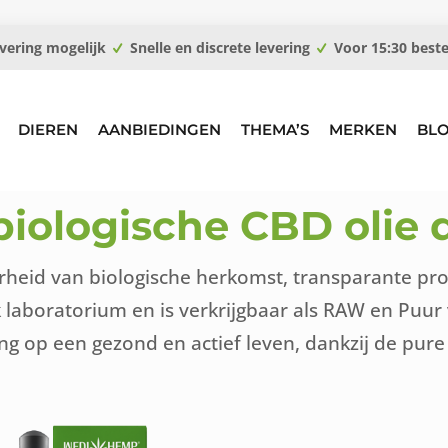
vering mogelijk
Snelle en discrete levering
Voor 15:30 best
DIEREN
AANBIEDINGEN
THEMA’S
MERKEN
BL
ologische CBD olie d
heid van biologische herkomst, transparante produ
k laboratorium en is verkrijgbaar als RAW en Puu
g op een gezond en actief leven, dankzij de pure