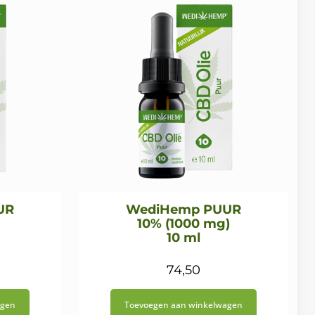
UR
WediHemp PUUR
10% (1000 mg)
10 ml
74,50
agen
Toevoegen aan winkelwagen