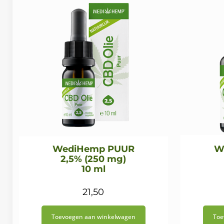
WediHemp PUUR
W
2,5% (250 mg)
10 ml
21,50
Toevoegen aan winkelwagen
Toe