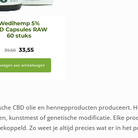
Wedihemp 5%
D Capsules RAW
60 stuks
Oorspronkelijke
Huidige
33,55
39,50
prijs
prijs
voegen aan winkelwagen
was:
is:
€39,50.
€33,55.
che CBD olie en hennepproducten produceert. Het 
den, kunstmest of genetische modificatie. Elke pr
oppeld. Zo weet je altijd precies wat er in het pr