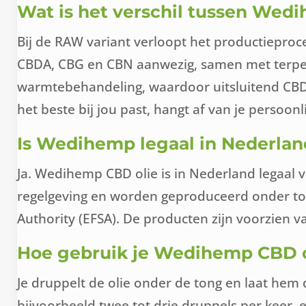
Wat is het verschil tussen We
Bij de RAW variant verloopt het productieproc
CBDA, CBG en CBN aanwezig, samen met terpen
warmtebehandeling, waardoor uitsluitend CBD o
het beste bij jou past, hangt af van je persoon
Is Wedihemp legaal in Nederlan
Ja. Wedihemp CBD olie is in Nederland legaal
regelgeving en worden geproduceerd onder toe
Authority (EFSA). De producten zijn voorzien v
Hoe gebruik je Wedihemp CBD o
Je druppelt de olie onder de tong en laat hem d
bijvoorbeeld twee tot drie druppels per keer, 