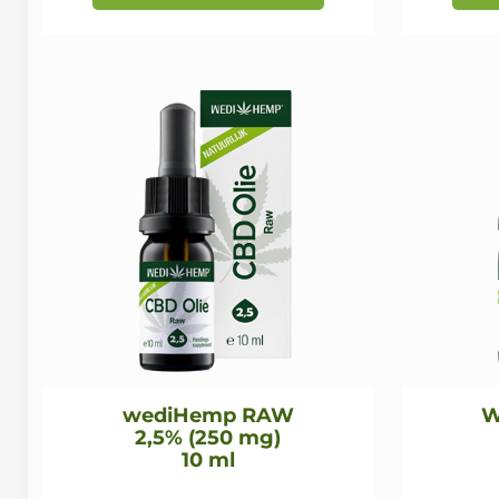
wediHemp RAW
W
2,5% (250 mg)
10 ml