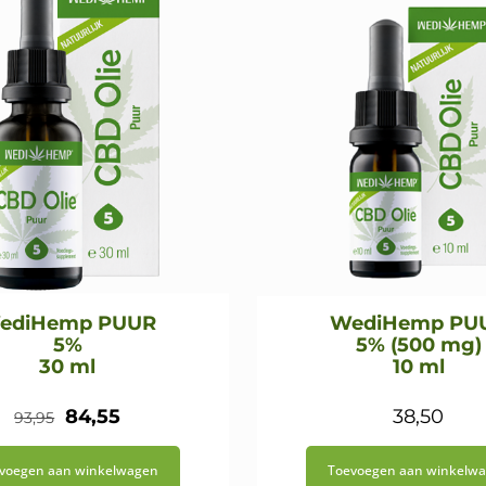
ediHemp PUUR
WediHemp PU
5%
5% (500 mg)
30 ml
10 ml
Oorspronkelijke
Huidige
84,55
38,50
93,95
prijs
prijs
voegen aan winkelwagen
Toevoegen aan winkelw
was:
is: