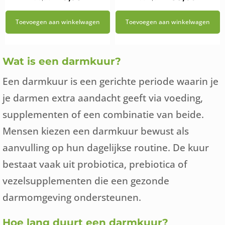
prijs
prijs
prijs
prijs
Toevoegen aan winkelwagen
Toevoegen aan winkelwagen
was:
is:
was:
is:
€58,95.
€49,95.
€594,01.
€435,6
Wat is een darmkuur?
Een darmkuur is een gerichte periode waarin je
je darmen extra aandacht geeft via voeding,
supplementen of een combinatie van beide.
Mensen kiezen een darmkuur bewust als
aanvulling op hun dagelijkse routine. De kuur
bestaat vaak uit probiotica, prebiotica of
vezelsupplementen die een gezonde
darmomgeving ondersteunen.
Hoe lang duurt een darmkuur?