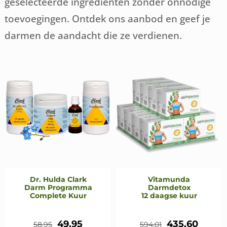
geselecteerde ingrediënten zonder onnodige
toevoegingen. Ontdek ons aanbod en geef je
darmen de aandacht die ze verdienen.
Dr. Hulda Clark
Vitamunda
Darm Programma
Darmdetox
Complete Kuur
12 daagse kuur
Oorspronkelijke
Huidige
Oorspronkeli
Huidi
49,95
435,60
58,95
594,01