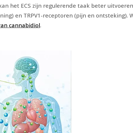
 kan het ECS zijn regulerende taak beter uitvoere
ng) en TRPV1-receptoren (pijn en ontsteking). Wi
van cannabidiol
.