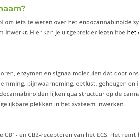
chaam?
ol om iets te weten over het endocannabinoïde sy
m inwerkt. Hier kan je uitgebreider lezen hoe
het
toren, enzymen en signaalmoleculen dat door ons 
 stemming, pijnwaarneming, eetlust, geheugen en
ndocannabinoïden lijken qua structuur op de can
rgelijkbare plekken in het systeem inwerken.
 de CB1- en CB2-receptoren van het ECS. Het rem