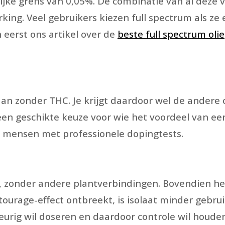
jke grens van 0,05%. De combinatie van al deze v
ng. Veel gebruikers kiezen full spectrum als ze ee
 eerst ons artikel over de
beste full spectrum olie
 dan zonder THC. Je krijgt daardoor wel de ander
 een geschikte keuze voor wie het voordeel van ee
or mensen met professionele dopingtests.
iol, zonder andere plantverbindingen. Bovendien 
ourage-effect ontbreekt, is isolaat minder gebruik
urig wil doseren en daardoor controle wil houde