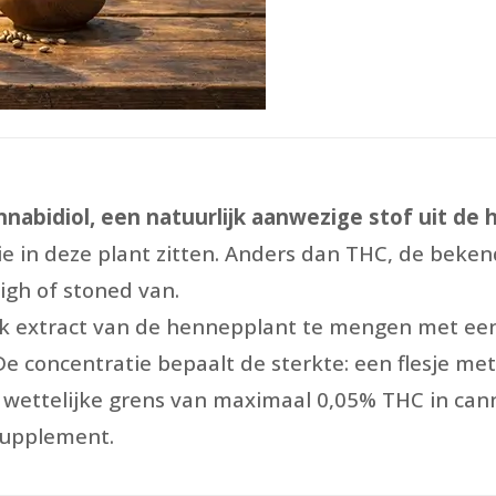
nabidiol, een natuurlijk aanwezige stof uit de 
e in deze plant zitten. Anders dan THC, de beken
igh of stoned van.
k extract van de hennepplant te mengen met een 
 De concentratie bepaalt de sterkte: een flesje m
n wettelijke grens van maximaal 0,05% THC in can
supplement.