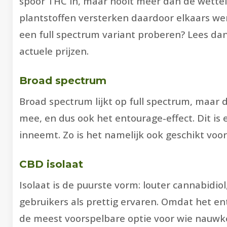
spoor THC in, maar nooit meer dan de wetteli
plantstoffen versterken daardoor elkaars werki
een full spectrum variant proberen? Lees dan
actuele prijzen.
Broad spectrum
Broad spectrum lijkt op full spectrum, maar
mee, en dus ook het entourage-effect. Dit is
inneemt. Zo is het namelijk ook geschikt vo
CBD isolaat
Isolaat is de puurste vorm: louter cannabid
gebruikers als prettig ervaren. Omdat het ent
de meest voorspelbare optie voor wie nauwke