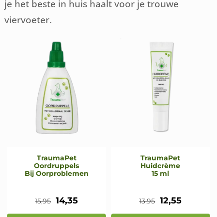
je het beste in huis haalt voor je trouwe
viervoeter.
TraumaPet
TraumaPet
Oordruppels
Huidcrème
Bij Oorproblemen
15 ml
Oorspronkelijke
Huidige
Oorspronkeli
Huidige
14,35
12,55
15,95
13,95
prijs
prijs
prijs
prijs