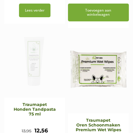
prijs
prijs
prijs
prijs
Lees verder
Toevoegen aan
was:
is:
was:
is:
winkelwagen
€28,95.
€26,05.
€13,95.
€10,35.
Traumapet
Honden Tandpasta
75 ml
Traumapet
Oren Schoonmaken
Oorspronkelijke
Huidige
Premium Wet Wipes
12,56
13,95