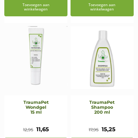
Toevoegen aan
Toevoegen aan
was:
is:
was:
is:
winkelwagen
winkelwagen
€15,95.
€14,35.
€13,95.
€12,55.
TraumaPet
TraumaPet
Wondgel
Shampoo
15 ml
200 ml
Oorspronkelijke
Huidige
Oorspronkeli
Huidige
11,65
15,25
12,95
17,95