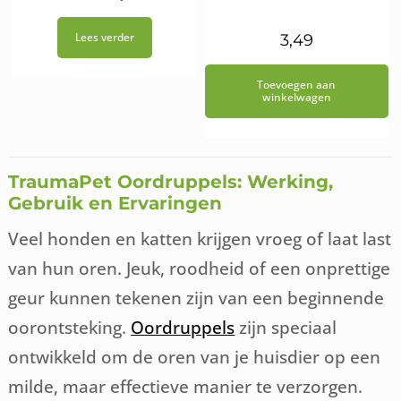
prijs
prijs
Lees verder
3,49
was:
is:
€13,95.
€12,56.
Toevoegen aan
winkelwagen
TraumaPet Oordruppels: Werking,
Gebruik en
Ervaringen
Veel honden en katten krijgen vroeg of laat last
van hun oren. Jeuk, roodheid of een onprettige
geur kunnen tekenen zijn van een beginnende
oorontsteking.
Oordruppels
zijn speciaal
ontwikkeld om de oren van je huisdier op een
milde, maar effectieve manier te verzorgen.