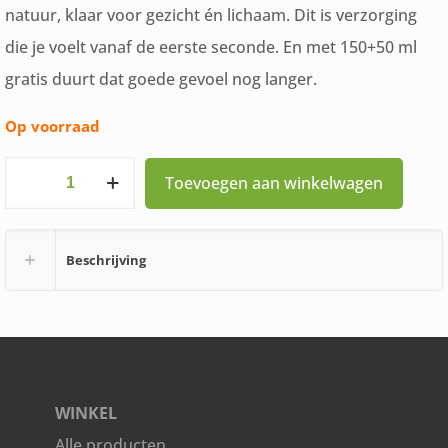
natuur, klaar voor gezicht én lichaam. Dit is verzorging
die je voelt vanaf de eerste seconde. En met 150+50 ml
gratis duurt dat goede gevoel nog langer.
Op voorraad
Aurea
Toevoegen aan winkelwagen
Aloe
Vera
Beschrijving
Huidgel
150
+
50ml
aantal
WINKEL
Alle producten