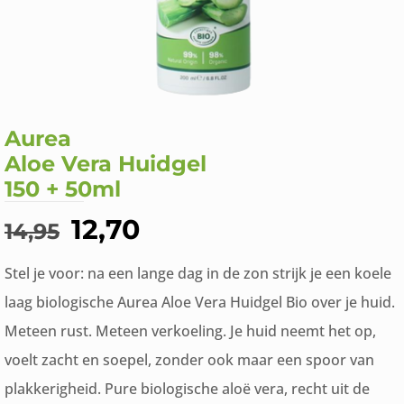
Aurea
Aloe Vera Huidgel
150 + 50ml
Oorspronkelijke
Huidige
12,70
14,95
prijs
prijs
Stel je voor: na een lange dag in de zon strijk je een koele
was:
is:
laag biologische Aurea Aloe Vera Huidgel Bio over je huid.
€14,95.
€12,70.
Meteen rust. Meteen verkoeling. Je huid neemt het op,
voelt zacht en soepel, zonder ook maar een spoor van
plakkerigheid. Pure biologische aloë vera, recht uit de