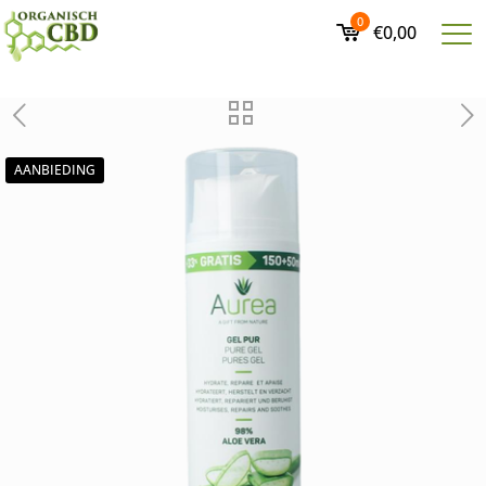
0
€0,00
AANBIEDING