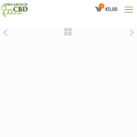
0
€0,00