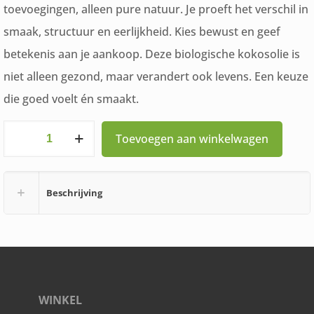
toevoegingen, alleen pure natuur. Je proeft het verschil in
smaak, structuur en eerlijkheid. Kies bewust en geef
betekenis aan je aankoop. Deze biologische kokosolie is
niet alleen gezond, maar verandert ook levens. Een keuze
die goed voelt én smaakt.
Amanprana
Toevoegen aan winkelwagen
Bio
kokosnootolie
Beschrijving
Extra
Vierge
1000
ml
aantal
WINKEL