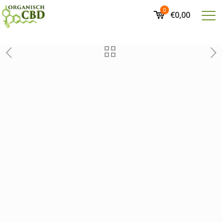
0
€0,00