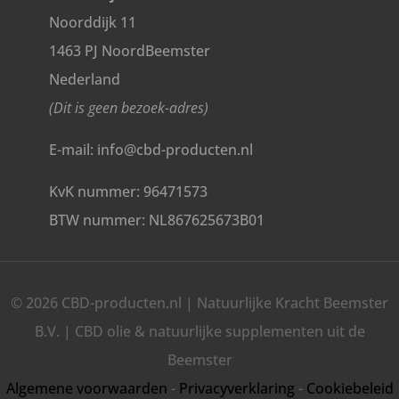
Noorddijk 11
1463 PJ NoordBeemster
Nederland
(Dit is geen bezoek-adres)
E-mail: info@cbd-producten.nl
KvK nummer: 96471573
BTW nummer: NL867625673B01
© 2026 CBD-producten.nl | Natuurlijke Kracht Beemster
B.V. | CBD olie & natuurlijke supplementen uit de
Beemster
Algemene voorwaarden
-
Privacyverklaring
-
Cookiebeleid