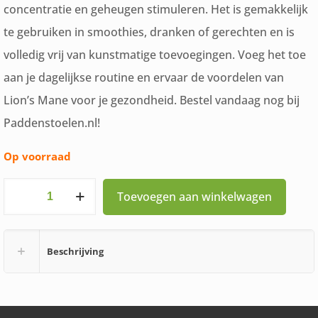
concentratie en geheugen stimuleren. Het is gemakkelijk
te gebruiken in smoothies, dranken of gerechten en is
volledig vrij van kunstmatige toevoegingen. Voeg het toe
aan je dagelijkse routine en ervaar de voordelen van
Lion’s Mane voor je gezondheid. Bestel vandaag nog bij
Paddenstoelen.nl!
Op voorraad
Lions
Toevoegen aan winkelwagen
Mane
Poeder
Beschrijving
Paddenstoelen.nl
Bio
125