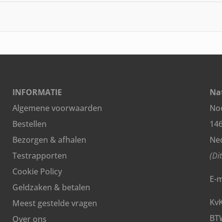
INFORMATIE
Nat
Algemene voorwaarden
Noo
Bestellen
14
Bezorgen & afhalen
Ne
Testrapporten
(Di
Cookie Policy
E-m
Geldzaken & betalen
Kv
Meest gestelde vragen
BT
Over ons