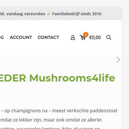
eld, vandaag verzonden
Familiebedrijf sinds 2016
0
€0,00
OG
ACCOUNT
CONTACT
OEDER Mushrooms4life
kelijke
dige
e – op champignons na – meest verkochte paddenstoel
 omdat ze lekker zijn, maar ook omdat ze allerlei
95.