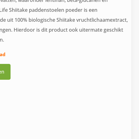
atten, waaronder lentinan, bèta-glucanen en
ife Shiitake paddenstoelen poeder is een
 uit 100% biologische Shiitake vruchtlichaamextract,
gen. Hierdoor is dit product ook uitermate geschikt
n.
aad
en