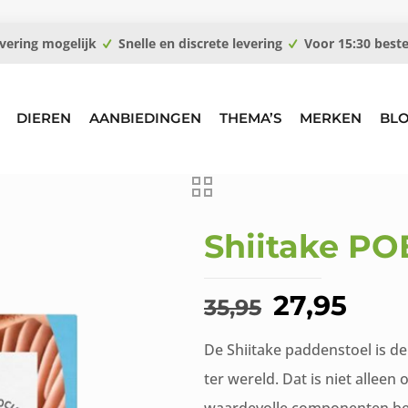
vering mogelijk
Snelle en discrete levering
Voor 15:30 best
DIEREN
AANBIEDINGEN
THEMA’S
MERKEN
BL
Shiitake P
Oorspron
Hui
27,95
35,95
prijs
prijs
De Shiitake paddenstoel is d
was:
is:
ter wereld. Dat is niet alleen
€35,95.
€27,