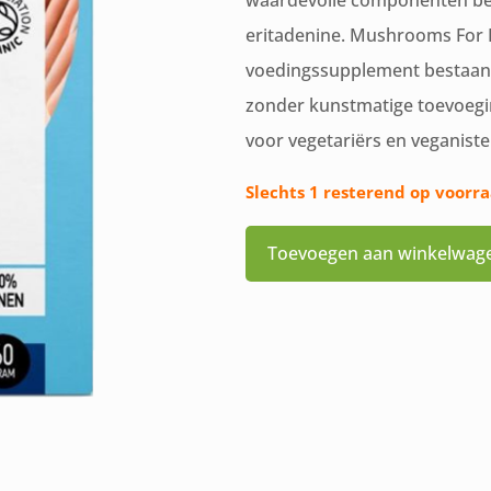
waardevolle componenten bev
eritadenine. Mushrooms For L
voedingssupplement bestaande
zonder kunstmatige toevoegin
voor vegetariërs en veganiste
Slechts 1 resterend op voorr
Toevoegen aan winkelwag