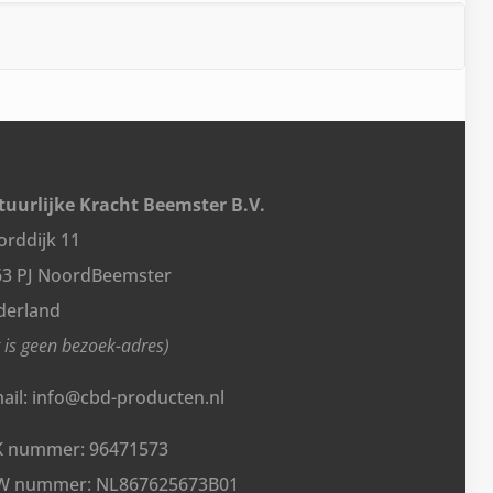
uurlijke Kracht Beemster B.V.
rddijk 11
63 PJ NoordBeemster
derland
t is geen bezoek-adres)
ail: info@cbd-producten.nl
K nummer: 96471573
W nummer: NL867625673B01