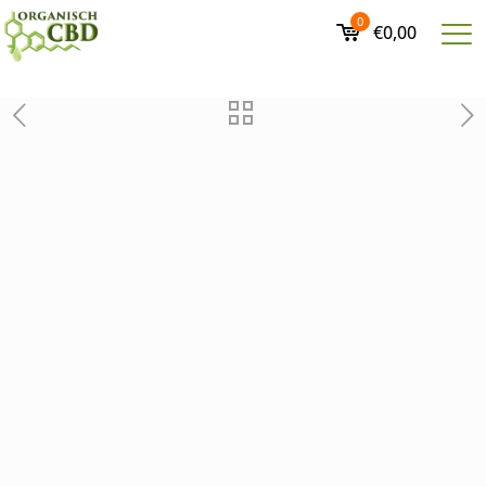
0
€0,00