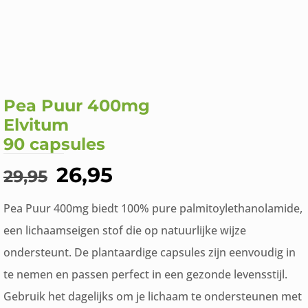
Pea Puur 400mg
Elvitum
90 capsules
Oorspronkelijke
Huidige
26,95
29,95
prijs
prijs
Pea Puur 400mg biedt 100% pure palmitoylethanolamide,
was:
is:
een lichaamseigen stof die op natuurlijke wijze
€29,95.
€26,95.
ondersteunt. De plantaardige capsules zijn eenvoudig in
te nemen en passen perfect in een gezonde levensstijl.
Gebruik het dagelijks om je lichaam te ondersteunen met