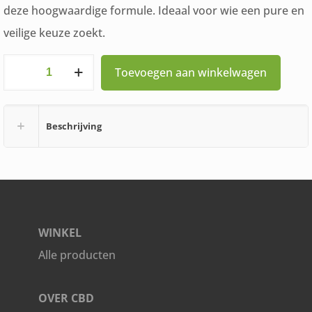
deze hoogwaardige formule. Ideaal voor wie een pure en
veilige keuze zoekt.
Pea
Toevoegen aan winkelwagen
Puur
400mg
Beschrijving
Elvitum
90
capsules
aantal
WINKEL
Alle producten
OVER CBD