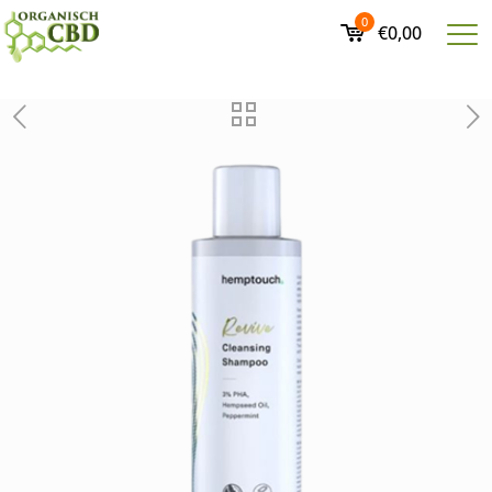
0
€0,00