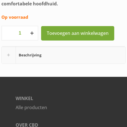
comfortabele hoofdhuid.
Op voorraad
Hemptouch
Toevoegen aan winkelwagen
Shampoo
250ml
Beschrijving
aantal
WINKEL
Alle producten
OVER CBD