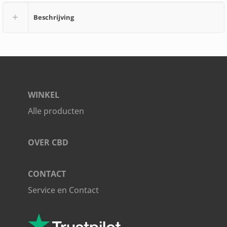
Bodyguard
Beschrijving
Vlooienshampoo
250ml
aantal
WINKEL
Alle producten
OVER CBD
CONTACT
Service en Contact