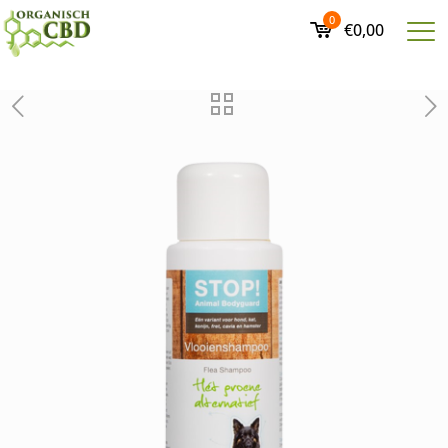
0
€0,00