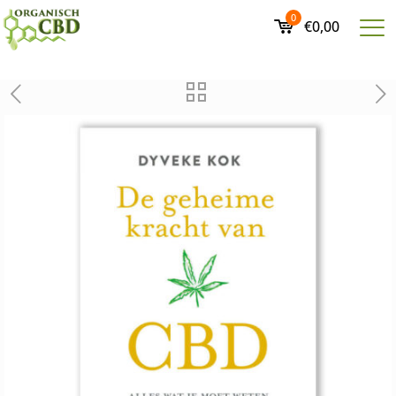
0
€0,00