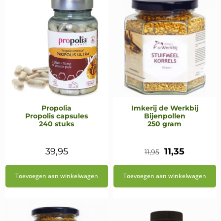
Propolia
Imkerij de Werkbij
Propolis capsules
Bijenpollen
240 stuks
250 gram
Oorspronkeli
Huidige
39,95
11,35
11,95
prijs
prijs
Toevoegen aan winkelwagen
Toevoegen aan winkelwagen
was:
is:
€11,95.
€11,35.