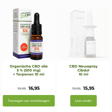
Organische CBD olie
CBD Neusspray
5 % (500 mg)
Cibdol
+ Terpenen 10 ml
10 ml
Oorspronkelijke
Huidige
Oorspronkeli
Huidig
16,95
15,95
19,95
19,95
prijs
prijs
prijs
prijs
Toevoegen aan winkelwagen
Lees verder
was:
is:
was:
is: