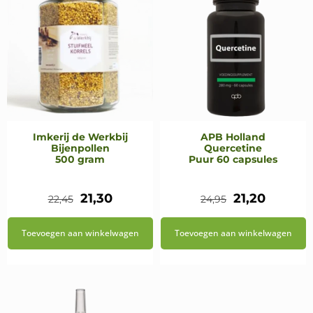
Imkerij de Werkbij
APB Holland
Bijenpollen
Quercetine
500 gram
Puur 60 capsules
Oorspronkelijke
Huidige
Oorspronkeli
Huidig
21,30
21,20
22,45
24,95
prijs
prijs
prijs
prijs
Toevoegen aan winkelwagen
Toevoegen aan winkelwagen
was:
is:
was:
is:
€22,45.
€21,30.
€24,95.
€21,20.