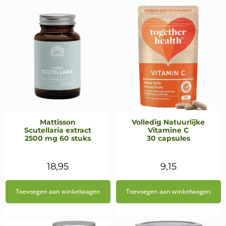
€19,95.
€16,95.
€19,95.
€15,95.
Mattisson
Volledig Natuurlijke
Scutellaria extract
Vitamine C
2500 mg 60 stuks
30 capsules
18,95
9,15
Toevoegen aan winkelwagen
Toevoegen aan winkelwagen