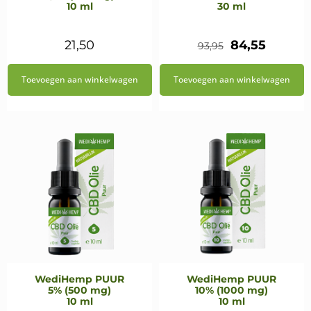
10 ml
30 ml
Oorspronkeli
Huidig
21,50
84,55
93,95
prijs
prijs
Toevoegen aan winkelwagen
Toevoegen aan winkelwagen
was:
is:
€93,95.
€84,55.
WediHemp PUUR
WediHemp PUUR
5% (500 mg)
10% (1000 mg)
10 ml
10 ml