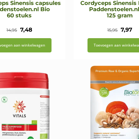
ps Sinensis capsules
Cordyceps Sinensis
denstoelen.nl Bio
Paddenstoelen.nl
60 stuks
125 gram
Oorspronkelijke
Huidige
Oorspr
Hu
7,48
7,97
14,95
15,95
prijs
prijs
prijs
pri
voegen aan winkelwagen
Toevoegen aan winkelw
was:
is:
was:
is:
€14,95.
€7,48.
€15,95.
€7