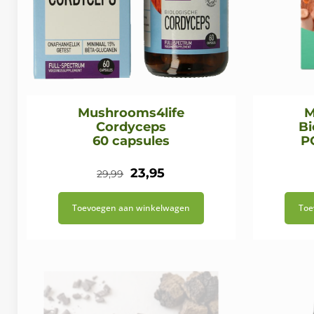
Mushrooms4life
M
Cordyceps
Bi
60 capsules
P
Oorspronkelijke
Huidige
23,95
29,99
prijs
prijs
Toevoegen aan winkelwagen
Toe
was:
is:
€29,99.
€23,95.