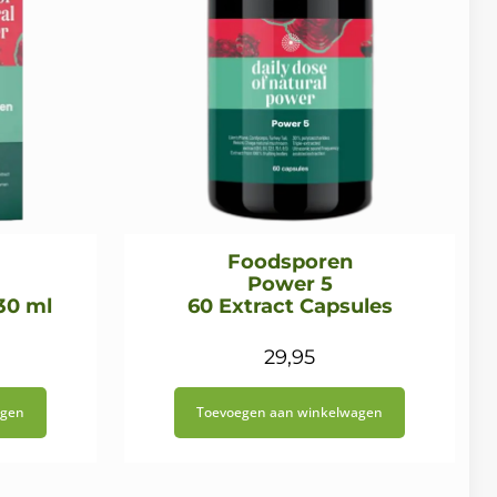
Foodsporen
Power 5
30 ml
60 Extract Capsules
onkelijke
uidige
29,95
ijs
agen
Toevoegen aan winkelwagen
:
29,95.