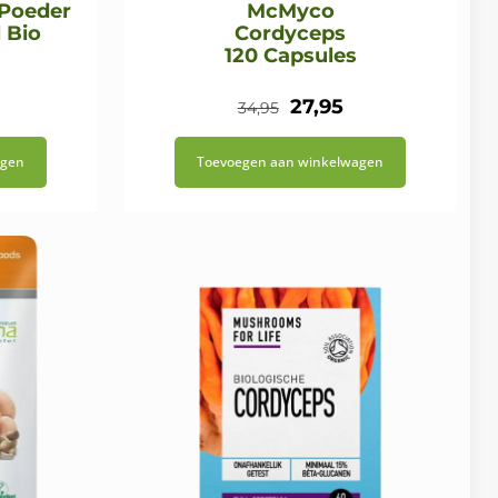
 Poeder
McMyco
 Bio
Cordyceps
120 Capsules
onkelijke
idige
Oorspronkelijke
Huidige
27,95
34,95
js
prijs
prijs
agen
Toevoegen aan winkelwagen
was:
is:
,97.
€34,95.
€27,95.