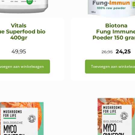
Vitals
Biotona
ue Superfood bio
Fung Immun
400gr
Poeder 150 gr
Oorspr
H
49,95
24,25
26,95
prijs
p
voegen aan winkelwagen
Toevoegen aan winkelw
was:
is
€26,95.
€