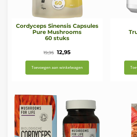
Cordyceps Sinensis Capsules
Pure Mushrooms
Tr
60 stuks
Oorspronkelijke
Huidige
12,95
19,95
prijs
prijs
Toevoegen aan winkelwagen
Toe
was:
is:
€19,95.
€12,95.