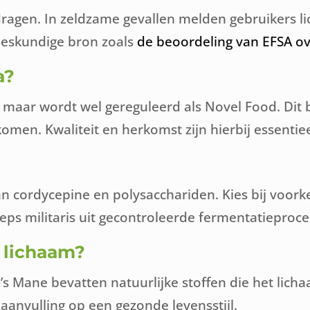
agen. In zeldzame gevallen melden gebruikers lic
 deskundige bron zoals
de beoordeling van EFSA ov
a?
, maar wordt wel gereguleerd als Novel Food. Dit
en. Kwaliteit en herkomst zijn hierbij essentiee
n cordycepine en polysacchariden. Kies bij voork
ps militaris uit gecontroleerde fermentatieproce
 lichaam?
’s Mane bevatten natuurlijke stoffen die het lic
anvulling op een gezonde levensstijl.