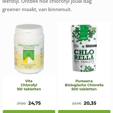
leefstijl. Ontdek hoe chlorofyl jouw dag
groener maakt, van binnenuit.
Vita
Purasana
Chlorofyl
Biologische Chlorella
150 tabletten
500 tabletten
Oorspronkelijke
Huidige
Oorspronkeli
Huidig
24,75
20,35
27,50
23,95
prijs
prijs
prijs
prijs