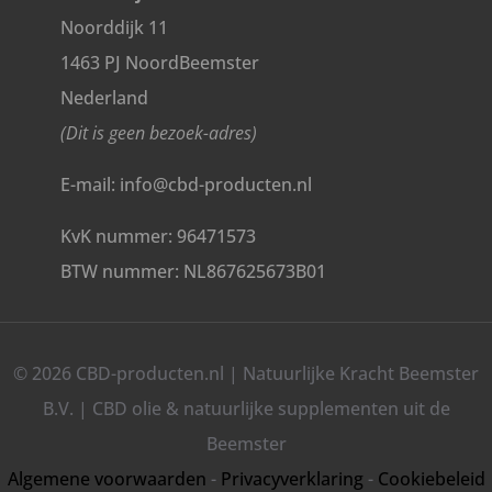
Noorddijk 11
1463 PJ NoordBeemster
Nederland
(Dit is geen bezoek-adres)
E-mail: info@cbd-producten.nl
KvK nummer: 96471573
BTW nummer: NL867625673B01
© 2026 CBD-producten.nl | Natuurlijke Kracht Beemster
B.V. | CBD olie & natuurlijke supplementen uit de
Beemster
Algemene voorwaarden
-
Privacyverklaring
-
Cookiebeleid