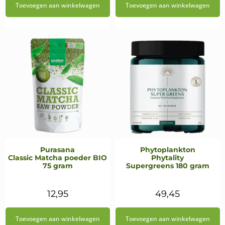
Toevoegen aan winkelwagen
Toevoegen aan winkelwagen
was:
is:
was:
is:
€27,50.
€24,75.
€23,95.
€20,35.
Purasana
Phytoplankton
Classic Matcha poeder BIO
Phytality
75 gram
Supergreens 180 gram
12,95
49,45
Toevoegen aan winkelwagen
Toevoegen aan winkelwagen