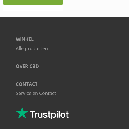
was:
is:
€10,95.
€9,95.
WINKEL
Alle producten
OVER CBD
CONTACT
Service en Contact