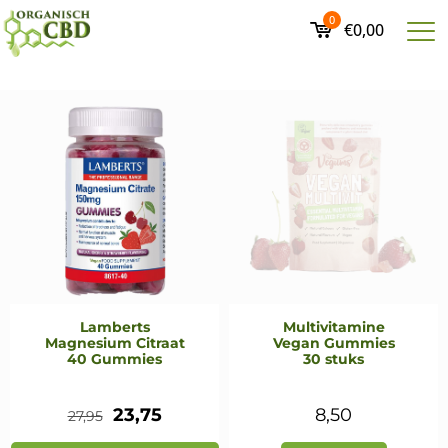
0
€0,00
Lamberts
Multivitamine
Magnesium Citraat
Vegan Gummies
40 Gummies
30 stuks
Oorspronkelijke
Huidige
23,75
8,50
27,95
prijs
prijs