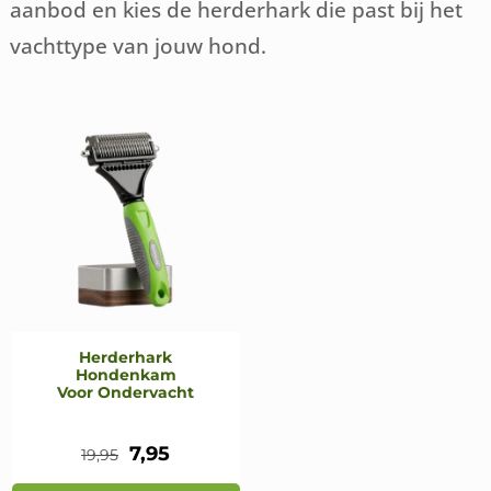
aanbod en kies de herderhark die past bij het
vachttype van jouw hond.
Herderhark
Hondenkam
Voor Ondervacht
Oorspronkelijke
Huidige
7,95
19,95
prijs
prijs