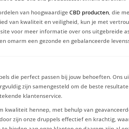
oordelen van hoogwaardige
CBD producten
, die m
ed van kwaliteit en veiligheid, kun je met vertr
site voor meer informatie over ons uitgebreide 
 en omarm een gezonde en gebalanceerde levensst
els die perfect passen bij jouw behoeften. Ons u
gvuldig zijn samengesteld om de beste resultaten
tstekende klantenservice.
 kwaliteit hennep, met behulp van geavanceerde
or zijn onze druppels effectief en krachtig, wa
e te bieden aan onze klanten en daarom zijn al o