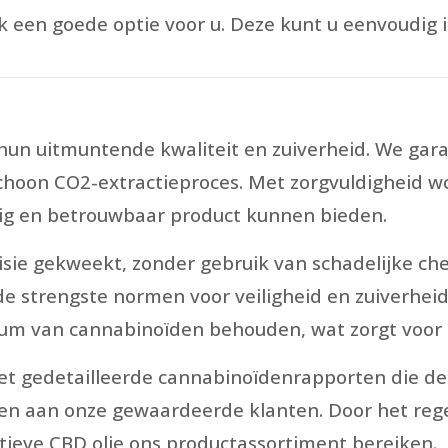
k een goede optie voor u. Deze kunt u eenvoudig 
hun uitmuntende kwaliteit en zuiverheid. We ga
choon CO2-extractieproces. Met zorgvuldigheid w
ig en betrouwbaar product kunnen bieden.
ie gekweekt, zonder gebruik van schadelijke chem
 de strengste normen voor veiligheid en zuiverhei
um van cannabinoïden behouden, wat zorgt voor e
t gedetailleerde cannabinoïdenrapporten die de 
en aan onze gewaardeerde klanten. Door het rege
tieve CBD olie ons productassortiment bereiken.